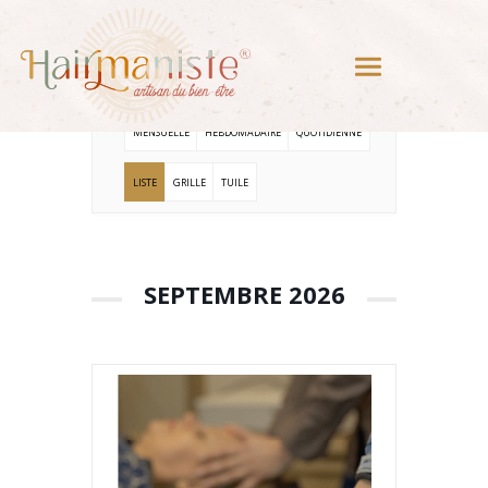
Le modelage
crânien assis et
allongé
MENSUELLE
HEBDOMADAIRE
QUOTIDIENNE
LISTE
GRILLE
TUILE
SEPTEMBRE 2026