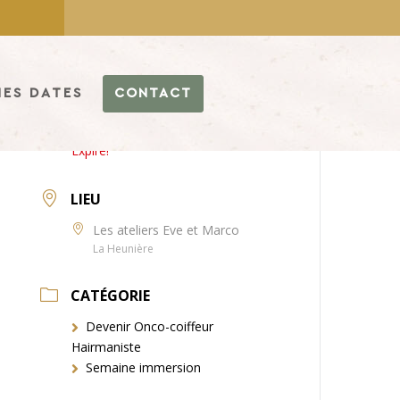
ES DATES
CONTACT
DATE
13 Mar 2026
Expiré!
LIEU
Les ateliers Eve et Marco
La Heunière
CATÉGORIE
Devenir Onco-coiffeur
Hairmaniste
Semaine immersion