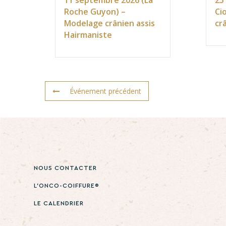
11 septembre 2026 (La
25
Roche Guyon) –
Ci
Modelage crânien assis
cr
Hairmaniste
Événement précédent
NOUS CONTACTER
L’ONCO-COIFFURE®
LE CALENDRIER