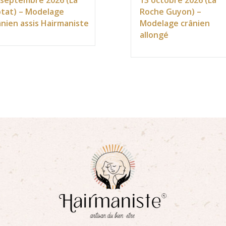
 septembre 2026 (La
13 octobre 2026 (La
otat) – Modelage
Roche Guyon) –
ânien assis Hairmaniste
Modelage crânien
allongé